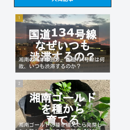
湘南の海岸線通り、国道134号線は何
故、いつも渋滞するのか？
湘南ゴールドの種を植えたら発芽し