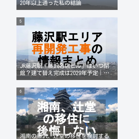
20年以上通った私の結論
JR藤沢駅「藤沢名店ビル」はいつ閉
館？建て替え完成は2029年予定｜藤
沢駅再開発と不動産価格への影響
湘南の藤沢、辻堂の移住を検討する