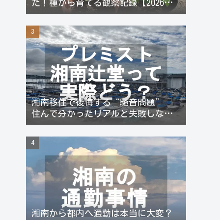
た！種から育てる観察記録【2026年
更新】
湘南移住で後悔する“騒音問題”
住んで分かったリアルと失敗しない
対策
湘南から都内へ通勤は本当に大変？