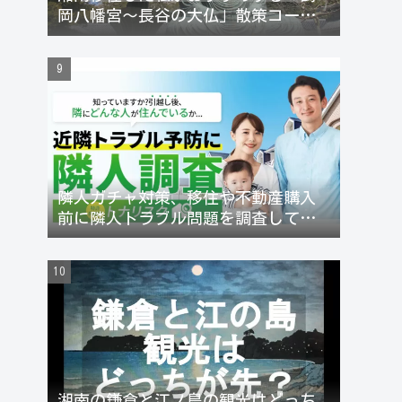
岡八幡宮〜長谷の大仏」散策コース
【徒歩約1時間】
隣人ガチャ対策、移住や不動産購入
前に隣人トラブル問題を調査してリ
スク回避できる
湘南の鎌倉と江ノ島の観光はどっち