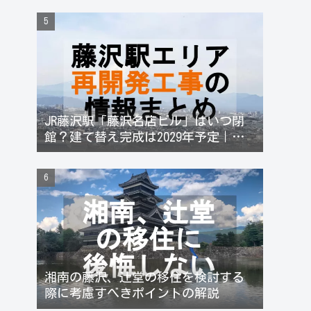
JR藤沢駅「藤沢名店ビル」はいつ閉
館？建て替え完成は2029年予定｜藤
沢駅再開発と不動産価格への影響
湘南の藤沢、辻堂の移住を検討する
際に考慮すべきポイントの解説