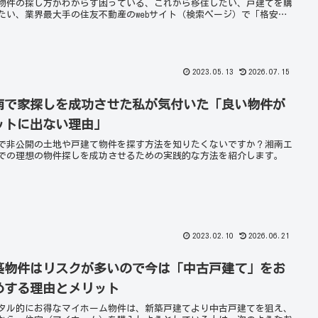
物件の探し方がわからず困っている、これから移住したい、戸建てを購
たい、業界最大手の住友不動産のwebサイト（検索ページ）で「格安」
て物件を手に入れてリノベーションがお勧め！
2023.05.13
2026.07.15
南で家探しを成功させた私が気付いた「良い物件が
ットに出ない理由」
で非公開の土地や戸建て物件を探す方法を知りたくないですか？湘南エ
での理想の物件探しを成功させるための実践的な方法を紹介します。
2023.02.10
2026.06.21
築物件はリスクが多いので今は「中古戸建て」をお
めする理由とメリット
タル的にお得なマイホーム物件は、新築戸建てより中古戸建てを狙え、