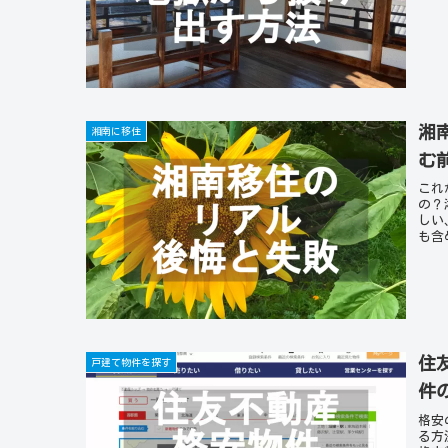
湘
湘南に移住
む
これ
の？
しい
も含
住
戸建て物件を探す
件
格安
る方