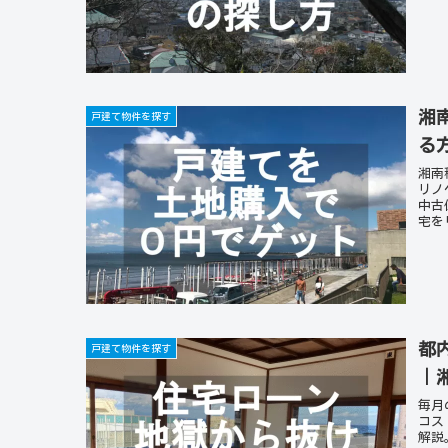
湘
戸建て物件を探す
る
湘南
リノ
中古
宅を
都
戸建て物件を探す
｜
毎月
コス
解説