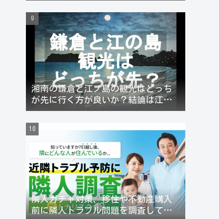
【徒歩約1時間】
湘南の鎌倉と江ノ島の観光はどっち
が先に行く方が良いか？結論は江ノ
電を反時計回りがお勧め！
隣人ガチャ対策、移住や不動産購入
前に隣人トラブル問題を調査してリ