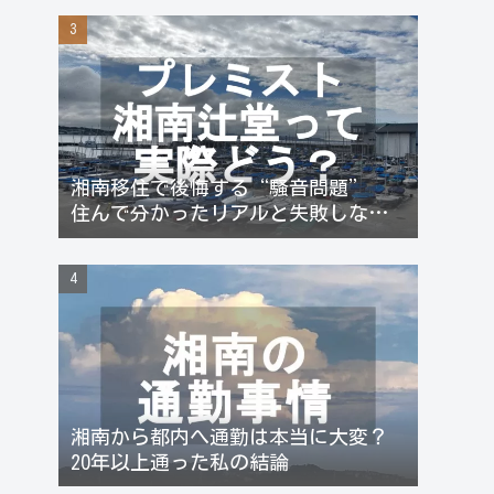
湘南移住で後悔する“騒音問題”
住んで分かったリアルと失敗しない
対策
湘南から都内へ通勤は本当に大変？
20年以上通った私の結論