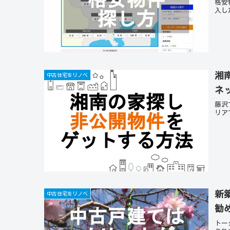
格安
入し
戸建
湘
中古住宅をリノベ
ネ
藤沢
リア
新
中古住宅をリノベ
勧
トー