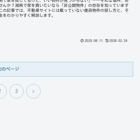
南で家を探してるけど、いい物件が見つからない」──そんな悩み、あ
せんか？湘南で家を買いたいなら「非公開物件」の存在を知っています
この記事では、不動産サイトには載っていない優良物件の探し方と、そ
由をわかりやすく解説します。
2025.08.11
2026.02.24
次のページ
次
2
3
へ