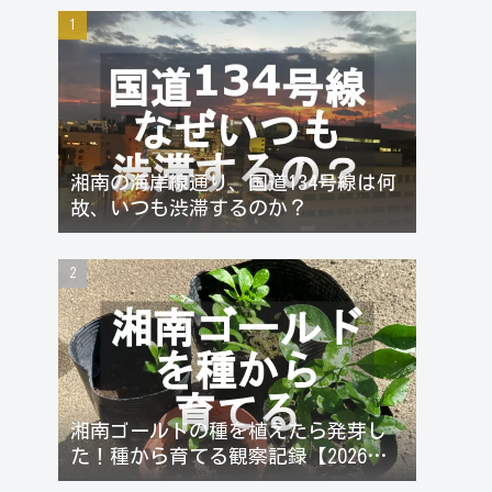
湘南の海岸線通り、国道134号線は何
故、いつも渋滞するのか？
湘南ゴールドの種を植えたら発芽し
た！種から育てる観察記録【2026年
更新】