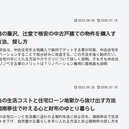
2022.06.06
2026.07.15
南の藤沢、辻堂で格安の中古戸建ての物件を購入す
方法、探し方
移住は、中古住宅を土地購入で無料でゲットする事が可能、中古住宅を
ベーションすることで自分好みに改造する。この方法を強く勧めたい。
住宅の手に入れる方法やカラクリについて詳しく説明。そもそも中古住
リノベする事のメリットは？リノベーション費用に価格面も説明
2022.09.29
2026.07.15
内の生活コストと住宅ローン地獄から抜け出す方法
湘南移住で叶える心と財布のゆとり暮らし
の住宅ローンと生活費に追われる都内生活に終止符を。湘南移住で生活
トを下げ、自然豊かな暮らしを手に入れる方法と非公開物件の探し方を
。