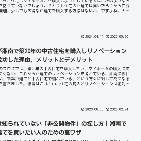
から、住宅（マイホーム）を購入しようとしている人は、次のようなお
を抱えていないでしょうか？どうせ住宅の戸建ては高いだろうから自分
無理、少しでもお得な戸建てを購入する方法はないか、ですよね。大丈
す。皆がまだ知らない方法で、マイホームを手に入れる方法がありま
2024.04.14
2026.05.20
が湘南で築20年の中古住宅を購入しリノベーション
成功した理由、メリットとデメリット
のブログでは、築20年の中古住宅を購入したい、マイホームの購入に失
たくない、これから戸建てのリノベーションを考えている、湘南に移住
い、新築戸建てと中古住宅で悩んでいる、という方々に対して為になる
を書きました。結論はこれ！中古住宅の購入とリノベーションは絶対に
スメします！
2023.08.30
2026.02.24
は知られていない「非公開物件」の探し方｜湘南で
建てを買いたい人のための裏ワザ