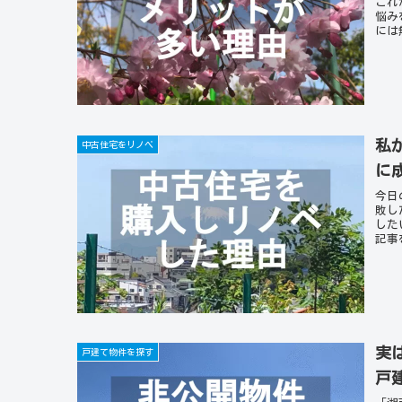
これ
悩み
には
夫で
す。
私
中古住宅をリノベ
に
今日
敗し
した
記事
おス
実
戸建て物件を探す
戸