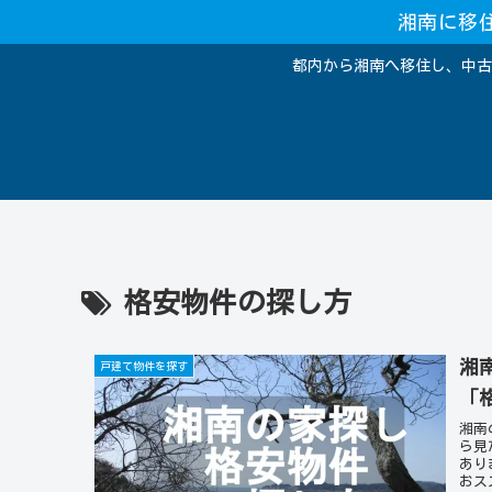
湘南に移
都内から湘南へ移住し、中古
格安物件の探し方
湘
戸建て物件を探す
「
湘南
ら見
あり
おス