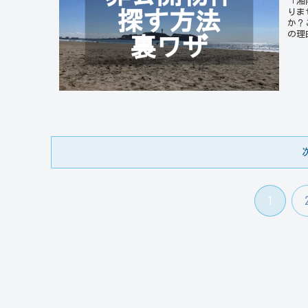
「湘
りま
か？
の理
1