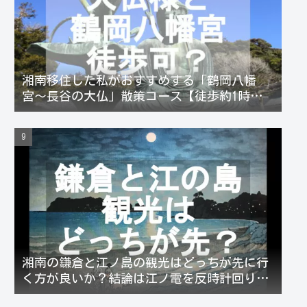
湘南移住した私がおすすめする「鶴岡八幡
宮〜長谷の大仏」散策コース【徒歩約1時
間】
湘南の鎌倉と江ノ島の観光はどっちが先に行
く方が良いか？結論は江ノ電を反時計回りが
お勧め！