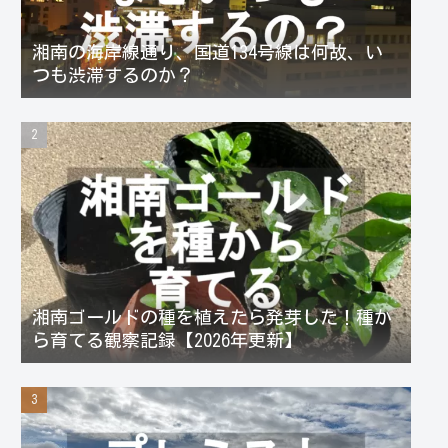
湘南の海岸線通り、国道134号線は何故、い
つも渋滞するのか？
湘南ゴールドの種を植えたら発芽した！種か
ら育てる観察記録【2026年更新】