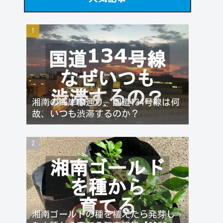
湘南の海岸線通り、国道134号線は何
故、いつも渋滞するのか？
湘南ゴールドの種を植えたら発芽し