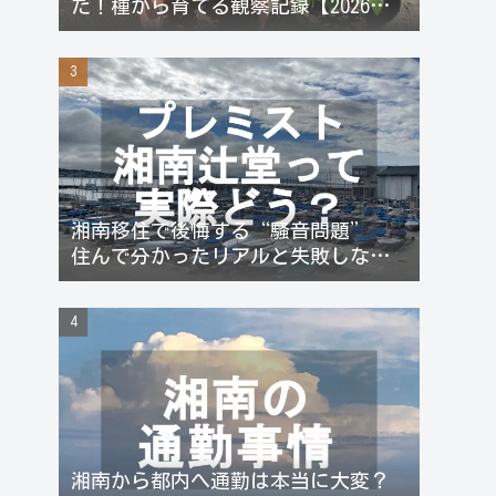
た！種から育てる観察記録【2026年
更新】
湘南移住で後悔する“騒音問題”
住んで分かったリアルと失敗しない
対策
湘南から都内へ通勤は本当に大変？