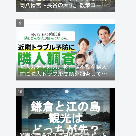
岡八幡宮〜長谷の大仏」散策コース
【徒歩約1時間】
隣人ガチャ対策、移住や不動産購入
前に隣人トラブル問題を調査してリ
スク回避できる
湘南の鎌倉と江ノ島の観光はどっち