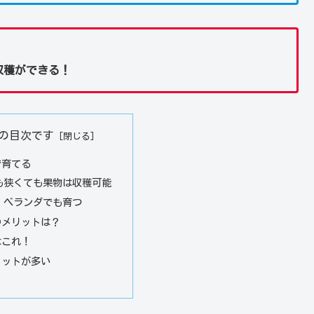
収穫ができる！
の目次です
で育てる
も狭くても果物は収穫可能
、ベランダでも育つ
のメリットは？
はこれ！
リットが多い