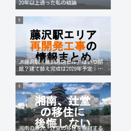
20年以上通った私の結論
JR藤沢駅「藤沢名店ビル」はいつ閉
館？建て替え完成は2029年予定｜藤
沢駅再開発と不動産価格への影響
湘南の藤沢、辻堂の移住を検討する