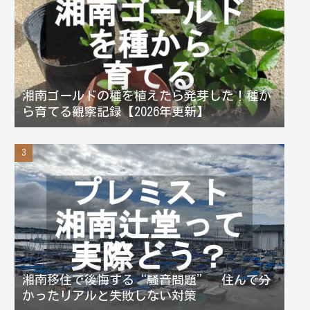
湘南ゴールドの種を植えたら発芽した！種か
ら育てる観察記録【2026年更新】
湘南移住で後悔する“騒音問題” 住んで分
かったリアルと失敗しない対策