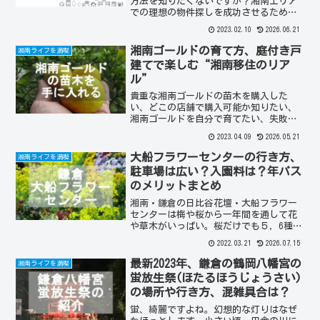
方法を知りたくないですか？湘南エリア
での理想の物件探しを成功させるための
実践的な方法を紹介します。
2023.02.10
2026.06.21
湘南ゴールドの育て方、庭付き戸
湘南ライフを満喫
建てで楽しむ“湘南移住のリア
ル”
貴重な湘南ゴールドの苗木を購入した
い、どこの店舗で購入可能か知りたい、
湘南ゴールドを自分で育てたい、失敗し
たくない、湘南ゴールドの天敵について
2023.04.09
2026.05.21
知りたい、湘南ゴールドを収穫するまで
の工程を知りたい、果物の「湘南ゴール
大船フラワーセンターの行き方、
湘南ライフを満喫
ド」は市場に出回る数が少ないので自分
駐車場は広い？入園料は？年パス
で「湘南ゴールド」の苗木を購入して育
のメリットまとめ
てるとより楽しい！
湘南・鎌倉の日比谷花壇・大船フラワー
センターは梅や桜から一年間を通して花
や草木がいっぱい。桜だけでも５，6種類
があり、開花から満開まで1か月間は十分
2022.03.21
2026.07.15
に楽しむことができる公園です。
最新2023年、鎌倉の鶴岡八幡宮の
湘南ライフを満喫
蛍放生祭(ほたるほうじょうさい)
の場所や行き方、混雑具合は？
蛍、綺麗ですよね。幻想的な灯りはなぜ