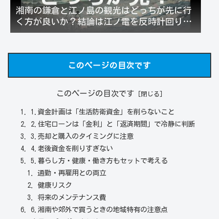
湘南の鎌倉と江ノ島の観光はどっちが先に行
く方が良いか？結論は江ノ電を反時計回りが
お勧め！
このページの目次です
このページの目次です
1.資金計画は「生活防衛資金」を削らないこと
2.住宅ローンは「金利」と「返済期間」で冷静に判断
3.売却と購入のタイミングに注意
4.老後資金を削りすぎない
5.暮らし方・健康・働き方もセットで考える
通勤・再雇用との両立
健康リスク
将来のメンテナンス費
6.湘南や郊外で買うときの地域特有の注意点