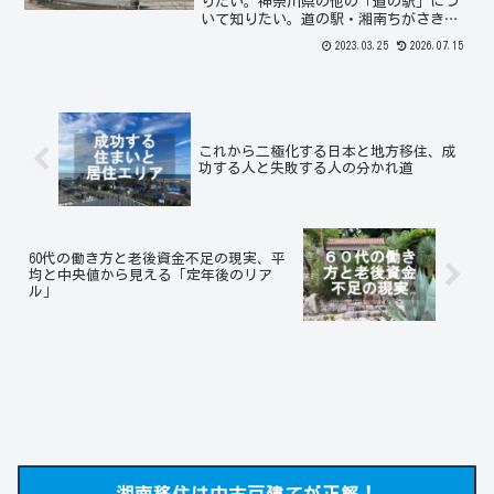
りたい。神奈川県の他の「道の駅」につ
いて知りたい。道の駅・湘南ちがさきの
店舗は何が入る予定？2025年に完成予定
2023.03.25
2026.07.15
の「道の駅・湘南ちがさき」は今から完
成が楽しみ！湘南の新しい定番スポット
になる可能性が高い！
これから二極化する日本と地方移住、成
功する人と失敗する人の分かれ道
60代の働き方と老後資金不足の現実、平
均と中央値から見える「定年後のリア
ル」
湘南移住は中古戸建てが正解！