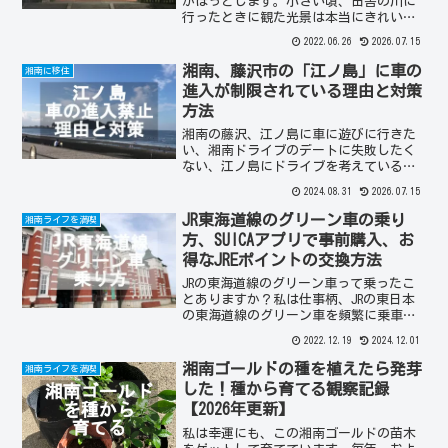
かほっとします。小さい頃、田舎の川に
行ったときに観た光景は本当にきれいで
今でも鮮明に覚えているくらいです。湘
2022.06.26
2026.07.15
南の鎌倉や藤沢でも幾つかのポイントに
自然の蛍が生息しているのをご存知でし
湘南、藤沢市の「江ノ島」に車の
湘南に移住
ょうか？その中で今日は鎌倉八幡宮の蛍
進入が制限されている理由と対策
放生祭について紹介します。
方法
湘南の藤沢、江ノ島に車に遊びに行きた
い、湘南ドライブのデートに失敗したく
ない、江ノ島にドライブを考えている、
湘南、藤沢の江の島の交通事情と歴史、
2024.08.31
2026.07.15
30年ぶりの閉鎖、現時点（2024年8月
末）で湘南の藤沢、江の島の島内には毎
JR東海道線のグリーン車の乗り
湘南ライフを満喫
週の土曜日、日曜日、及び休日の5時から
方、SUICAアプリで事前購入、お
22時までは侵入が禁止されています。（7
得なJREポイントの交換方法
月から8月の5時から22時までも同様に禁
止されています。）
JRの東海道線のグリーン車って乗ったこ
とありますか？私は仕事柄、JRの東日本
の東海道線のグリーン車を頻繁に乗車し
ます。特にこの数年のコロナの異常事態
2022.12.19
2024.12.01
というのもあり、より密を避けるために
も、また過酷な夏の暑さを避けるために
湘南ゴールドの種を植えたら発芽
湘南ライフを満喫
もグリーン車を利用する人は多いのでは
した！種から育てる観察記録
ないでしょうか？しかし、グリーン車の
【2026年更新】
乗り方って誰から教わりましたか？今日
は、初めてグリーン車に乗る方に、最新
私は幸運にも、この湘南ゴールドの苗木
の情報を詳しくお伝えします。