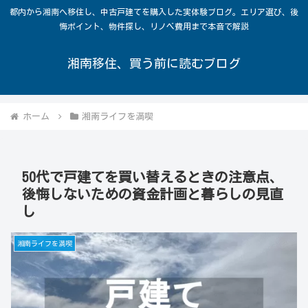
都内から湘南へ移住し、中古戸建てを購入した実体験ブログ。エリア選び、後
悔ポイント、物件探し、リノベ費用まで本音で解説
湘南移住、買う前に読むブログ
ホーム
湘南ライフを満喫
50代で戸建てを買い替えるときの注意点、
後悔しないための資金計画と暮らしの見直
し
湘南ライフを満喫