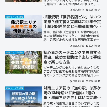
をゲットして育てています。毎年、およ
そ湘南ゴールドを20個から30個ほど、収
穫ができる優秀な果物を育てています。
2024.09.14
2026.06.24
湘南ゴールドを種から育てるレポートを
します。湘南ゴールドを育てたい、果物
JR藤沢駅「藤沢名店ビル」はいつ
湘南ライフを満喫
の種から育てて、収穫が出来るか知りた
閉館？建て替え完成は2029年予定
い、果物の育て方は難しいの？簡単な
｜藤沢駅再開発と不動産価格への
の？種から育てた果物は何年後に収穫が
影響
できるのか？
湘南、藤沢市（辻堂含む）全体の開発工
事の最新情報を知りたい、藤沢市や藤沢
駅、名店ビルの大規模な再開発工事でど
う変わる、いつ頃、どのエリアの工事が
2023.02.26
2026.06.25
完成するか知りたいについて。名店ビル
の思い出の当たる宝くじ売り場について
初心者がガーデニングで失敗する
湘南ライフを満喫
理由、成功の秘訣は？楽して手抜
きで楽しむ方法
ガーデニングに悩んでいませんか？この
ブログでは誰でも失敗せず簡単に魅力的
なガーデニングができる方法を紹介しま
す。私もガーデニングには何回も失敗を
2022.09.07
2026.07.15
しました。失敗の原因を分析し、成功の
秘訣を実践してガーデニングを楽しむ事
湘南エリア初の「道の駅」は茅ケ
湘南ライフを満喫
ができるようになった方法や初心者でも
崎の134号沿いに計画中「道の
成功するガーデニングのポイントを紹介
駅・湘南ちがさき」はいつ完成す
します。ガーデニングに悩むことなく、
る？
楽しくガーデニングができるようになり
道の駅・湘南ちがさきについて詳しく知
ます。