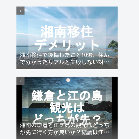
湘南移住で後悔したこと10選、住ん
で分かったリアルと失敗しない対策
まとめ
湘南の鎌倉と江ノ島の観光はどっち
が先に行く方が良いか？結論は江ノ