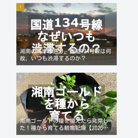
湘南の海岸線通り、国道134号線は何
故、いつも渋滞するのか？
湘南ゴールドの種を植えたら発芽し
た！種から育てる観察記録【2026年
更新】