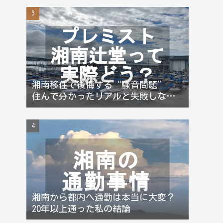
湘南移住で後悔する“騒音問題”
住んで分かったリアルと失敗しない
対策
湘南から都内へ通勤は本当に大変？
20年以上通った私の結論