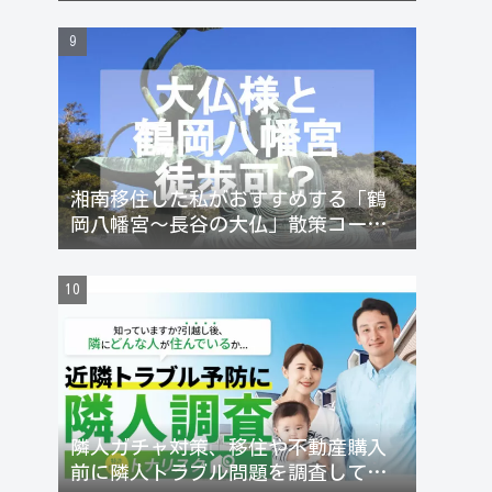
電を反時計回りがお勧め！
湘南移住した私がおすすめする「鶴
岡八幡宮〜長谷の大仏」散策コース
【徒歩約1時間】
隣人ガチャ対策、移住や不動産購入
前に隣人トラブル問題を調査してリ