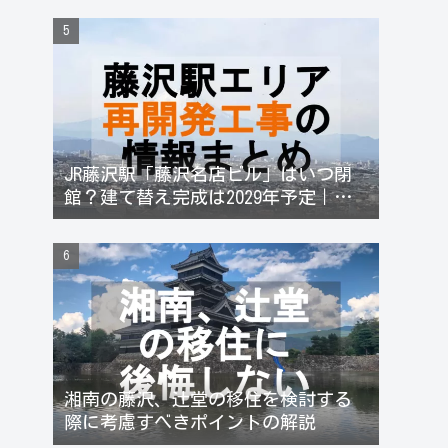
JR藤沢駅「藤沢名店ビル」はいつ閉
館？建て替え完成は2029年予定｜藤
沢駅再開発と不動産価格への影響
湘南の藤沢、辻堂の移住を検討する
際に考慮すべきポイントの解説