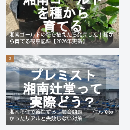
湘南ゴールドの種を植えたら発芽した！種か
ら育てる観察記録【2026年更新】
湘南移住で後悔する“騒音問題” 住んで分
かったリアルと失敗しない対策