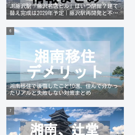
JR藤沢駅「藤沢名店ビル」はいつ閉館？建て
替え完成は2029年予定｜藤沢駅再開発と不動
産価格への影響
湘南移住で後悔したこと10選、住んで分かっ
たリアルと失敗しない対策まとめ